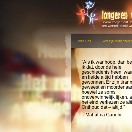
Over Ons
Wat zijn Mensenrec
“Als ik wanhoop, dan b
ik dat, door de hele
geschiedenis heen, waa
en liefde altijd hebben
gewonnen. Er zijn tiran
geweest en moordenaar
hoewel ze soms
onoverwinnelijk lijken, 
het eind verliezen ze alti
Onthoud dat – altijd.”
– Mahatma Gandhi