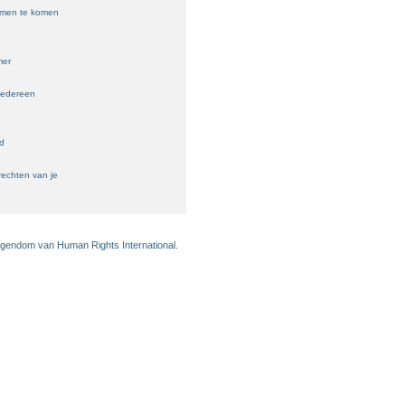
samen te komen
mer
iedereen
ld
echten van je
eigendom van Human Rights International.