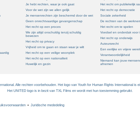
Je hebt rechten, waar je ook gaat
Het recht om publiekelijk 
Voor de wet zijn we allen gelijk
Het recht op democratie
n
Je mensenrechten zijn beschermd door de wet
Sociale zekerheid
Geen onrechtvaardige gevangenschap
De rechten van de werkne
Het recht op een proces
Het recht om te spelen
We zijn altijd onschuldig tenzij schuldig
Voedsel en onderdak voor 
bewezen
Het recht op onderwijs
Het recht op privacy
Auteursrecht
Vrijheid om te gaan en staan waar je wilt
Een eerlijke en vrijere were
waardig
Het recht op een veilige woonplek
Verantwoordelijkheid
Het recht op een nationaliteit
Niemand kan jouw mensenr
Huwelijk en gezin
afnemen
national. Alle rechten voorbehouden. Het logo van Youth for Human Rights International is 
Het UNITED logo is in bezit van TXL Films en wordt met hun toestemming gebruikt.
uiksvoorwaarden
•
Juridische mededeling