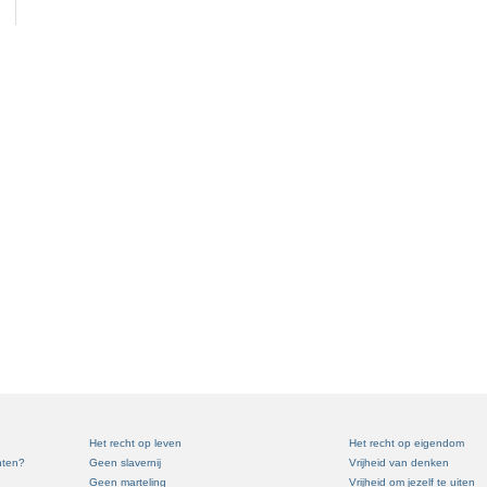
Het recht op leven
Het recht op eigendom
hten?
Geen slavernij
Vrijheid van denken
Geen marteling
Vrijheid om jezelf te uiten