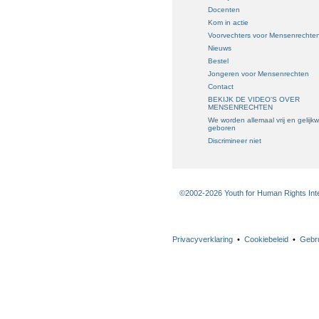
Docenten
Kom in actie
Voorvechters voor Mensenrechte
Nieuws
Bestel
Jongeren voor Mensenrechten
Contact
BEKIJK DE VIDEO'S OVER
MENSENRECHTEN
We worden allemaal vrij en gelijk
geboren
Discrimineer niet
©2002-2026 Youth for Human Rights Inter
Privacyverklaring
•
Cookiebeleid
•
Gebr