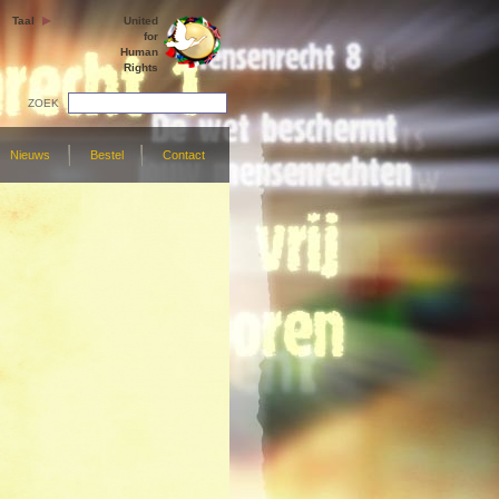
Taal
United
for
Human
Rights
ZOEK
Nieuws
Bestel
Contact