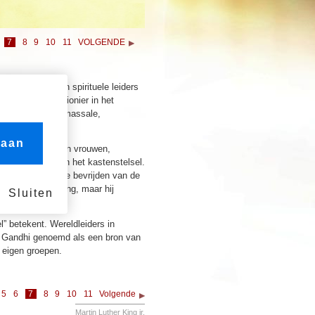
7
8
9
10
11
VOLGENDE
te politieke en spirituele leiders
d; hij was een pionier in het
 door middel van massale,
 aan
oor de rechten van vrouwen,
vaardigheden van het kastenstelsel.
et toe om India te bevrijden van de
et, soms jarenlang, maar hij
Sluiten
nnië.
” betekent. Wereldleiders in
n Gandhi genoemd als een bron van
n eigen groepen.
5
6
7
8
9
10
11
Volgende
Martin Luther King jr.