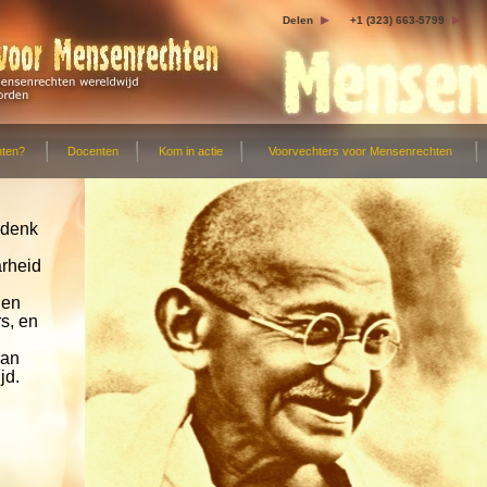
Delen
+1 (323) 663-5799
hten?
Docenten
Kom in actie
Voorvechters voor Mensenrechten
edenk
rheid
nen
s, en
aan
jd.