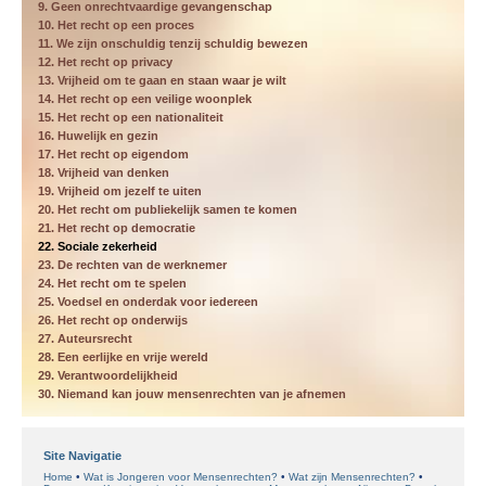
9. Geen onrechtvaardige gevangenschap
10. Het recht op een proces
11. We zijn onschuldig tenzij schuldig bewezen
12. Het recht op privacy
13. Vrijheid om te gaan en staan waar je wilt
14. Het recht op een veilige woonplek
15. Het recht op een nationaliteit
16. Huwelijk en gezin
17. Het recht op eigendom
18. Vrijheid van denken
19. Vrijheid om jezelf te uiten
20. Het recht om publiekelijk samen te komen
21. Het recht op democratie
22. Sociale zekerheid
23. De rechten van de werknemer
24. Het recht om te spelen
25. Voedsel en onderdak voor iedereen
26. Het recht op onderwijs
27. Auteursrecht
28. Een eerlijke en vrije wereld
29. Verantwoordelijkheid
30. Niemand kan jouw mensenrechten van je afnemen
Site Navigatie
Home
Wat is Jongeren voor Mensenrechten?
Wat zijn Mensenrechten?