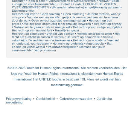
Docenten
Kom in actie
Voorvechters voor Mensenrechten
Nieuws
Bestel
Jongeren voor Mensenrechten
Contact
Contact
BEKIJK DE VIDEO'S
OVER MENSENRECHTEN
We worden allemaal vrij en gelijkwaardig geboren
Discrimineer niet
Het recht op leven
Geen slavernij
Geen marteling
Je hebt rechten, waar je
ook gaat
Voor de wet zijn we allen gelijk
Je mensenrechten zijn beschermd
door de wet
Geen onrechtvaardige gevangenschap
Het recht op een
proces
We zijn altijd onschuldig tenzij schuldig bewezen
Het recht op privacy
Vrijheid om te gaan en staan waar je wilt
Het recht op een veilige woonplek
Het recht op een nationaliteit
Huwelijk en gezin
Het recht op eigendom
Vrijheid van denken
Vrijheid om jezelf te uiten
Het
recht om publiekelijk samen te komen
Het recht op democratie
Sociale
zekerheid
De rechten van de werknemer
Het recht om te spelen
Voedsel
en onderdak voor iedereen
Het recht op onderwijs
Auteursrecht
Een
eerlijke en vrijere wereld
Verantwoordelijkheid
Niemand kan jouw
mensenrechten van je afnemen
©2002-2026 Youth for Human Rights International. Alle rechten voorbehouden. Het
logo van Youth for Human Rights International is eigendom van Human Rights
International. Het UNITED logo is in bezit van TXL Films en wordt met hun
toestemming gebruikt.
Privacyverklaring
•
Cookiebeleid
•
Gebruiksvoorwaarden
•
Juridische
mededeling