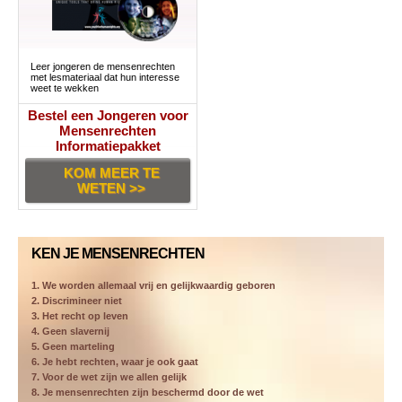
Leer jongeren de mensenrechten
met lesmateriaal dat hun interesse
weet te wekken
Bestel een Jongeren voor
Mensenrechten
Informatiepakket
KOM MEER TE
WETEN >>
KEN JE MENSENRECHTEN
1. We worden allemaal vrij en gelijkwaardig geboren
2. Discrimineer niet
3. Het recht op leven
4. Geen slavernij
5. Geen marteling
6. Je hebt rechten, waar je ook gaat
7. Voor de wet zijn we allen gelijk
8. Je mensenrechten zijn beschermd door de wet