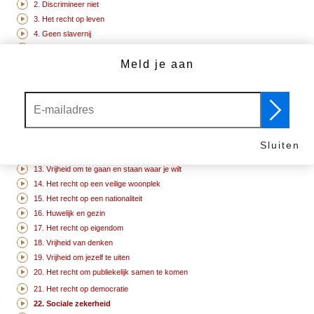
2. Discrimineer niet
3. Het recht op leven
4. Geen slavernij
5. Geen marteling
Meld je aan
6. Je hebt rechten, waar je ook gaat
7. Voor de wet zijn we allen gelijk
8. Je mensenrechten zijn beschermd door de wet
9. Geen onrechtvaardige gevangenschap
10. Het recht op een proces
11. We zijn onschuldig tenzij schuldig bewezen
Sluiten
12. Het recht op privacy
13. Vrijheid om te gaan en staan waar je wilt
14. Het recht op een veilige woonplek
15. Het recht op een nationaliteit
16. Huwelijk en gezin
17. Het recht op eigendom
18. Vrijheid van denken
19. Vrijheid om jezelf te uiten
20. Het recht om publiekelijk samen te komen
21. Het recht op democratie
22. Sociale zekerheid