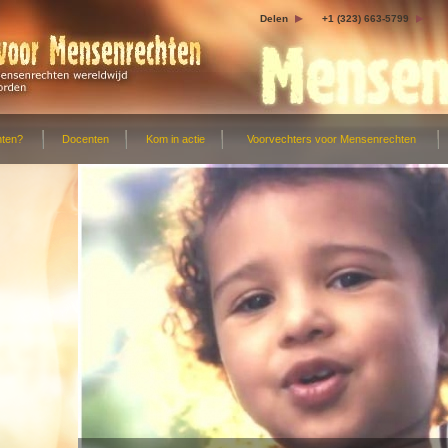
Delen
+1 (323) 663-5799
hten?
Docenten
Kom in actie
Voorvechters voor Mensenrechten