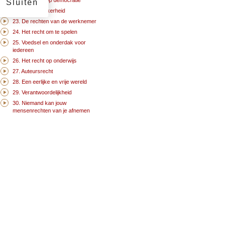
21. Het recht op democratie
Sluiten
22. Sociale zekerheid
23. De rechten van de werknemer
24. Het recht om te spelen
25. Voedsel en onderdak voor
iedereen
26. Het recht op onderwijs
27. Auteursrecht
28. Een eerlijke en vrije wereld
29. Verantwoordelijkheid
30. Niemand kan jouw
mensenrechten van je afnemen