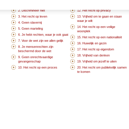
1. We worden allemaal vrij en
11. We zijn onschuldig tenzij
gelijkwaardig geboren
schuldig bewezen
2. Discrimineer niet
12. Het recht op privacy
3. Het recht op leven
13. Vrijheid om te gaan en staan
waar je wilt
4. Geen slavernij
14. Het recht op een veilige
5. Geen marteling
woonplek
6. Je hebt rechten, waar je ook gaat
15. Het recht op een nationaliteit
7. Voor de wet zijn we allen gelijk
16. Huwelijk en gezin
8. Je mensenrechten zijn
17. Het recht op eigendom
beschermd door de wet
18. Vrijheid van denken
9. Geen onrechtvaardige
gevangenschap
19. Vrijheid om jezelf te uiten
10. Het recht op een proces
20. Het recht om publiekelijk samen
te komen