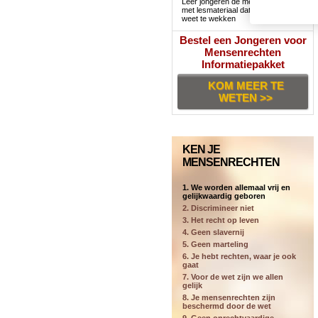
Leer jongeren de mensenrechten
met lesmateriaal dat hun interesse
weet te wekken
Bestel een Jongeren voor
Mensenrechten
Informatiepakket
KOM MEER TE
WETEN >>
KEN JE
MENSENRECHTEN
1. We worden allemaal vrij en
gelijkwaardig geboren
2. Discrimineer niet
3. Het recht op leven
4. Geen slavernij
5. Geen marteling
6. Je hebt rechten, waar je ook
gaat
7. Voor de wet zijn we allen
gelijk
8. Je mensenrechten zijn
beschermd door de wet