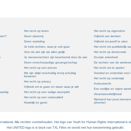
Het recht op leven
Het recht op eigendom
hten?
Geen slavernij
Vrijheid van denken
Geen marteling
Vrijheid om jezelf te uiten
Je hebt rechten, waar je ook gaat
Het recht om publiekelijk 
Voor de wet zijn we allen gelijk
Het recht op democratie
n
Je mensenrechten zijn beschermd door de wet
Sociale zekerheid
Geen onrechtvaardige gevangenschap
De rechten van de werkne
Het recht op een proces
Het recht om te spelen
We zijn altijd onschuldig tenzij schuldig
Voedsel en onderdak voor 
bewezen
Het recht op onderwijs
Het recht op privacy
Auteursrecht
Vrijheid om te gaan en staan waar je wilt
Een eerlijke en vrijere were
waardig
Het recht op een veilige woonplek
Verantwoordelijkheid
Het recht op een nationaliteit
Niemand kan jouw mensenr
Huwelijk en gezin
afnemen
national. Alle rechten voorbehouden. Het logo van Youth for Human Rights International is 
Het UNITED logo is in bezit van TXL Films en wordt met hun toestemming gebruikt.