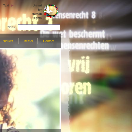
Taal
United
for
Human
Rights
ZOEK
Nieuws
Bestel
Contact