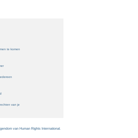
samen te komen
mer
iedereen
ld
echten van je
eigendom van Human Rights International.