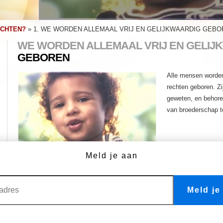
ECHTEN?
»
1. WE WORDEN ALLEMAAL VRIJ EN GELIJKWAARDIG GEB
WE WORDEN ALLEMAAL VRIJ EN GELIJ
GEBOREN
Alle mensen worden 
rechten geboren. Zi
geweten, en behore
van broederschap t
Meld je aan
Mensenrecht nr. 1
We worden allemaal vrij gelijkwaardig geboren
Meld je
MEER VIDEO'S