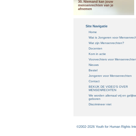
30. Niemand kan jouw
mensenrechten van je
afnemen
Site Navigatie
Home
Wat is Jongeren voor Mensenrec
Wat zijn Mensenrechten?
Docenten
Kom in actie
Voorvechters voor Mensenrechte
Nieuws
Bestel
Jongeren voor Mensenrechten
Contact
BEKIJK DE VIDEO'S OVER
MENSENRECHTEN
We worden allemaal vrij en gelijk
geboren
Discrimineer niet
©2002-2026 Youth for Human Rights Inter