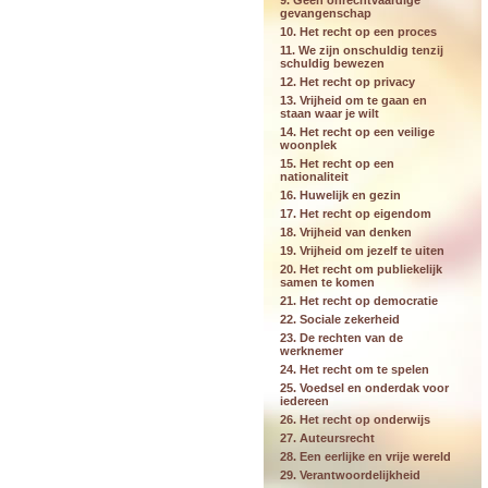
9. Geen onrechtvaardige
gevangenschap
10. Het recht op een proces
11. We zijn onschuldig tenzij
schuldig bewezen
12. Het recht op privacy
13. Vrijheid om te gaan en
staan waar je wilt
14. Het recht op een veilige
woonplek
15. Het recht op een
nationaliteit
16. Huwelijk en gezin
17. Het recht op eigendom
18. Vrijheid van denken
19. Vrijheid om jezelf te uiten
20. Het recht om publiekelijk
samen te komen
21. Het recht op democratie
22. Sociale zekerheid
23. De rechten van de
werknemer
24. Het recht om te spelen
25. Voedsel en onderdak voor
iedereen
26. Het recht op onderwijs
27. Auteursrecht
28. Een eerlijke en vrije wereld
29. Verantwoordelijkheid