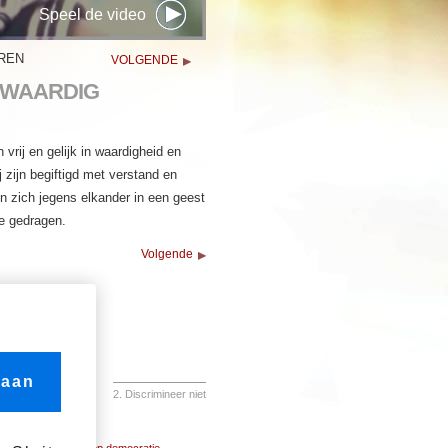
Speel de video
OREN
VOLGENDE
KWAARDIG
vrij en gelijk in waardigheid en
j zijn begiftigd met verstand en
n zich jegens elkander in een geest
e gedragen.
Volgende
 aan
2. Discrimineer niet