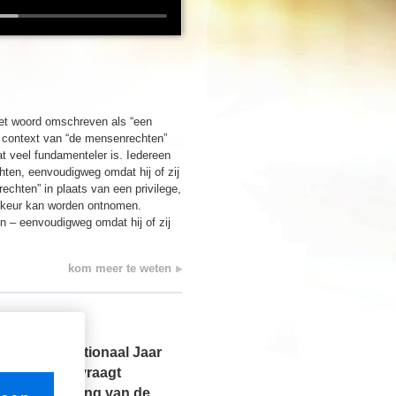
et woord omschreven als “een
e context van “de mensenrechten”
t veel fundamenteler is. Iedereen
hten, eenvoudigweg omdat hij of zij
chten” in plaats van een privilege,
lekeur kan worden ontnomen.
n – eenvoudigweg omdat hij of zij
kom meer te weten
 “Het Internationaal Jaar
gde Naties, vraagt
reide schending van de