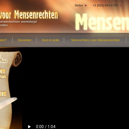
Delen
+1 (323) 663-5799
hten?
Docenten
Kom in actie
Voorvechters voor Mensenrechten