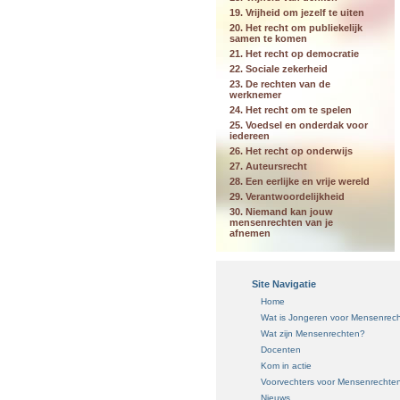
19. Vrijheid om jezelf te uiten
20. Het recht om publiekelijk
samen te komen
21. Het recht op democratie
22. Sociale zekerheid
23. De rechten van de
werknemer
24. Het recht om te spelen
25. Voedsel en onderdak voor
iedereen
26. Het recht op onderwijs
27. Auteursrecht
28. Een eerlijke en vrije wereld
29. Verantwoordelijkheid
30. Niemand kan jouw
mensenrechten van je
afnemen
Site Navigatie
Home
Wat is Jongeren voor Mensenrec
Wat zijn Mensenrechten?
Docenten
Kom in actie
Voorvechters voor Mensenrechte
Nieuws