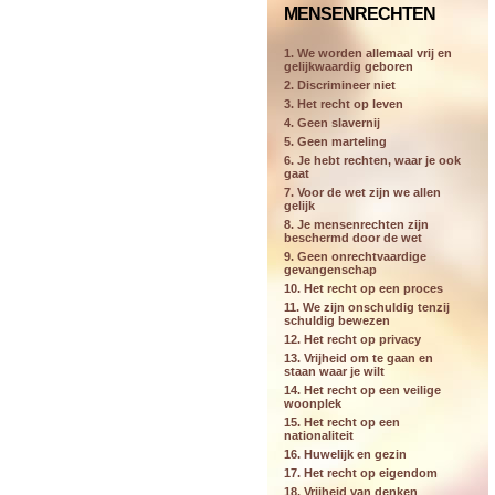
MENSENRECHTEN
1. We worden allemaal vrij en
gelijkwaardig geboren
2. Discrimineer niet
3. Het recht op leven
4. Geen slavernij
5. Geen marteling
6. Je hebt rechten, waar je ook
gaat
7. Voor de wet zijn we allen
gelijk
8. Je mensenrechten zijn
beschermd door de wet
9. Geen onrechtvaardige
gevangenschap
10. Het recht op een proces
11. We zijn onschuldig tenzij
schuldig bewezen
12. Het recht op privacy
13. Vrijheid om te gaan en
staan waar je wilt
14. Het recht op een veilige
woonplek
15. Het recht op een
nationaliteit
16. Huwelijk en gezin
17. Het recht op eigendom
18. Vrijheid van denken