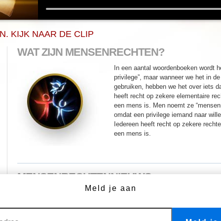
. KIJK NAAR DE CLIP
WAT ZIJN MENSENRECHTEN?
In een aantal woordenboeken wordt h
privilege”, maar wanneer we het in d
gebruiken, hebben we het over iets da
heeft recht op zekere elementaire rec
een mens is. Men noemt ze “mensenre
omdat een privilege iemand naar wil
Iedereen heeft recht op zekere rechte
een mens is.
MENSENRECHTENNIEUWS
Meld je aan
80-dagen tournee ter ere van
van de Jeugd” van de Vereni
aandacht voor de wijdversp