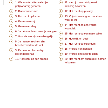
1. We worden allemaal vrij en
11. We zijn onschuldig tenzij
gelijkwaardig geboren
schuldig bewezen
2. Discrimineer niet
12. Het recht op privacy
3. Het recht op leven
13. Vrijheid om te gaan en staan
waar je wilt
4. Geen slavernij
14. Het recht op een veilige
5. Geen marteling
woonplek
6. Je hebt rechten, waar je ook gaat
15. Het recht op een nationaliteit
7. Voor de wet zijn we allen gelijk
16. Huwelijk en gezin
8. Je mensenrechten zijn
17. Het recht op eigendom
beschermd door de wet
18. Vrijheid van denken
9. Geen onrechtvaardige
gevangenschap
19. Vrijheid om jezelf te uiten
10. Het recht op een proces
20. Het recht om publiekelijk samen
te komen