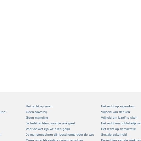
Het recht op leven
Het recht op eigendom
hten?
Geen slavernij
Vrijheid van denken
Geen marteling
Vrijheid om jezelf te uiten
Je hebt rechten, waar je ook gaat
Het recht om publiekelijk 
Voor de wet zijn we allen gelijk
Het recht op democratie
n
Je mensenrechten zijn beschermd door de wet
Sociale zekerheid
Geen onrechtvaardige gevangenschap
De rechten van de werkne