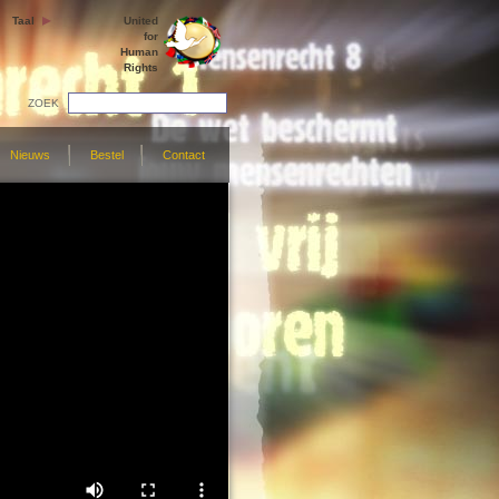
Taal
United
for
Human
Rights
ZOEK
Nieuws
Bestel
Contact