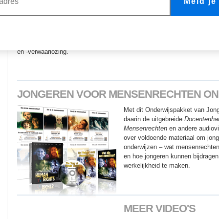
Meld je
mensenrechten van kindere
Volgens UNICEF hebben 40 miljoen kin
van mishandeling en verwaarlozing, te
Kindermishandeling van de VS elk jaar drie miljoen nieuwe meldingen b
en -verwaarlozing.
JONGEREN VOOR MENSENRECHTEN
ON
Met dit Onderwijspakket van Jon
daarin de uitgebreide
Docentenhan
Mensenrechten
en andere audiovi
over voldoende materiaal om jon
onderwijzen – wat mensenrechten 
en hoe jongeren kunnen bijdrage
werkelijkheid te maken.
MEER VIDEO'S