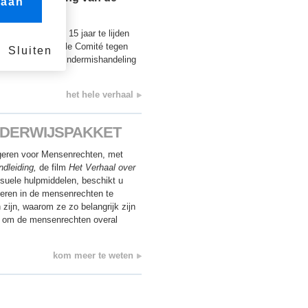
 aan
n
deren onder de 15 jaar te lijden
rwijl het Nationale Comité tegen
Sluiten
innenkrijgt van kindermishandeling
het hele verhaal
DERWIJSPAKKET
geren voor Mensenrechten, met
dleiding,
de film
Het Verhaal over
suele hulpmiddelen, beschikt u
geren in de mensenrechten te
zijn, waarom ze zo belangrijk zijn
n om de mensenrechten overal
kom meer te weten