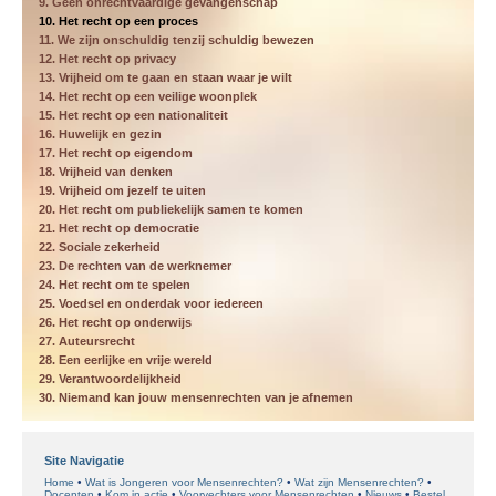
9. Geen onrechtvaardige gevangenschap
10. Het recht op een proces
11. We zijn onschuldig tenzij schuldig bewezen
12. Het recht op privacy
13. Vrijheid om te gaan en staan waar je wilt
14. Het recht op een veilige woonplek
15. Het recht op een nationaliteit
16. Huwelijk en gezin
17. Het recht op eigendom
18. Vrijheid van denken
19. Vrijheid om jezelf te uiten
20. Het recht om publiekelijk samen te komen
21. Het recht op democratie
22. Sociale zekerheid
23. De rechten van de werknemer
24. Het recht om te spelen
25. Voedsel en onderdak voor iedereen
26. Het recht op onderwijs
27. Auteursrecht
28. Een eerlijke en vrije wereld
29. Verantwoordelijkheid
30. Niemand kan jouw mensenrechten van je afnemen
Site Navigatie
Home
Wat is Jongeren voor Mensenrechten?
Wat zijn Mensenrechten?
Docenten
Kom in actie
Voorvechters voor Mensenrechten
Nieuws
Bestel