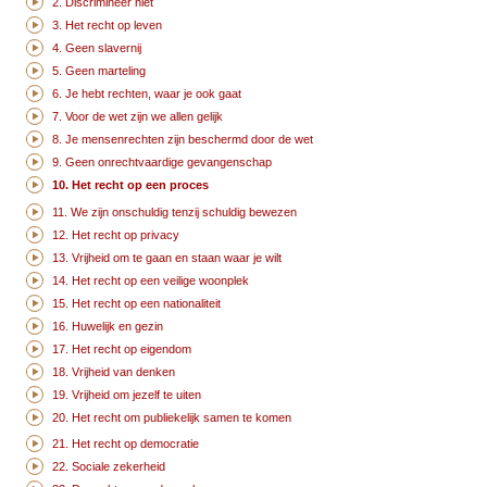
2. Discrimineer niet
3. Het recht op leven
4. Geen slavernij
5. Geen marteling
6. Je hebt rechten, waar je ook gaat
7. Voor de wet zijn we allen gelijk
8. Je mensenrechten zijn beschermd door de wet
9. Geen onrechtvaardige gevangenschap
10. Het recht op een proces
11. We zijn onschuldig tenzij schuldig bewezen
12. Het recht op privacy
13. Vrijheid om te gaan en staan waar je wilt
14. Het recht op een veilige woonplek
15. Het recht op een nationaliteit
16. Huwelijk en gezin
17. Het recht op eigendom
18. Vrijheid van denken
19. Vrijheid om jezelf te uiten
20. Het recht om publiekelijk samen te komen
21. Het recht op democratie
22. Sociale zekerheid