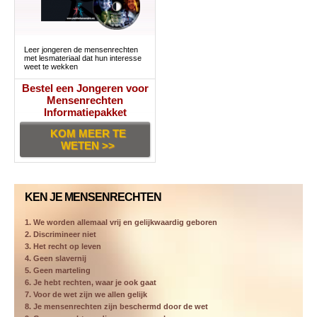
Leer jongeren de mensenrechten
met lesmateriaal dat hun interesse
weet te wekken
Bestel een Jongeren voor
Mensenrechten
Informatiepakket
KOM MEER TE
WETEN >>
KEN JE MENSENRECHTEN
1. We worden allemaal vrij en gelijkwaardig geboren
2. Discrimineer niet
3. Het recht op leven
4. Geen slavernij
5. Geen marteling
6. Je hebt rechten, waar je ook gaat
7. Voor de wet zijn we allen gelijk
8. Je mensenrechten zijn beschermd door de wet