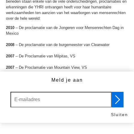
beneden staan enkele van de vele onderscheidingen, proclamaties en
erkenningen die YHRI ontvangen heeft voor haar humanitaire
werkzaamheden ten aanzien van het waarborgen van mensenrechten
over de hele wereld:
2010
– De proclamatie van de Jongeren voor Mensenrechten Dag in
Mexico
2008
– De proclamatie van de burgemeester van Clearwater
2007
– De Proclamatie van Milpitas, VS
2007
– De Proclamatie van Mountain View, VS
2007
– De Jongeren voor Mensenrechten Dag in Los Angeles, VS
Meld je aan
2005
– UNICEF certificaat van waardering
2005
– De Prijsuitreiking voor UNITED videoclip van het Internationale
Onafhankelijke Film en Video Festival in New York, VS
Sluiten
2005
– De Taglia Cort Award voor de UNITED videoclip