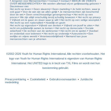
Jongeren voor Mensenrechten
Contact
Contact
BEKIJK DE VIDEO'S
OVER MENSENRECHTEN
We worden allemaal vrij en gelijkwaardig geboren
Discrimineer niet
Het recht op leven
Geen slavernij
Geen marteling
Je hebt rechten, waar je
ook gaat
Voor de wet zijn we allen gelijk
Je mensenrechten zijn beschermd
door de wet
Geen onrechtvaardige gevangenschap
Het recht op een
proces
We zijn altijd onschuldig tenzij schuldig bewezen
Het recht op privacy
Vrijheid om te gaan en staan waar je wilt
Het recht op een veilige woonplek
Het recht op een nationaliteit
Huwelijk en gezin
Het recht op eigendom
Vrijheid van denken
Vrijheid om jezelf te uiten
Het
recht om publiekelijk samen te komen
Het recht op democratie
Sociale
zekerheid
De rechten van de werknemer
Het recht om te spelen
Voedsel
en onderdak voor iedereen
Het recht op onderwijs
Auteursrecht
Een
eerlijke en vrijere wereld
Verantwoordelijkheid
Niemand kan jouw
mensenrechten van je afnemen
©2002-2026 Youth for Human Rights International. Alle rechten voorbehouden. Het
logo van Youth for Human Rights International is eigendom van Human Rights
International. Het UNITED logo is in bezit van TXL Films en wordt met hun
toestemming gebruikt.
Privacyverklaring
•
Cookiebeleid
•
Gebruiksvoorwaarden
•
Juridische
mededeling