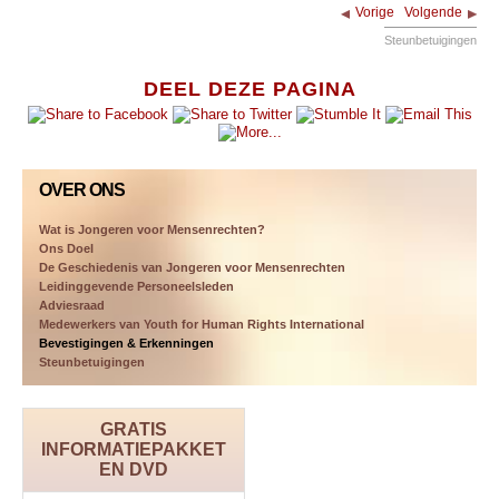
Vorige
Volgende
Steunbetuigingen
DEEL DEZE PAGINA
OVER ONS
Wat is Jongeren voor Mensenrechten?
Ons Doel
De Geschiedenis van Jongeren voor Mensenrechten
Leidinggevende Personeelsleden
Adviesraad
Medewerkers van Youth for Human Rights International
Bevestigingen & Erkenningen
Steunbetuigingen
GRATIS
INFORMATIEPAKKET
EN DVD