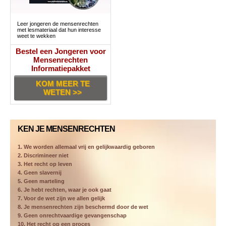
Leer jongeren de mensenrechten
met lesmateriaal dat hun interesse
weet te wekken
Bestel een Jongeren voor
Mensenrechten
Informatiepakket
KOM MEER TE
WETEN >>
KEN JE MENSENRECHTEN
1. We worden allemaal vrij en gelijkwaardig geboren
2. Discrimineer niet
3. Het recht op leven
4. Geen slavernij
5. Geen marteling
6. Je hebt rechten, waar je ook gaat
7. Voor de wet zijn we allen gelijk
8. Je mensenrechten zijn beschermd door de wet
9. Geen onrechtvaardige gevangenschap
10. Het recht op een proces