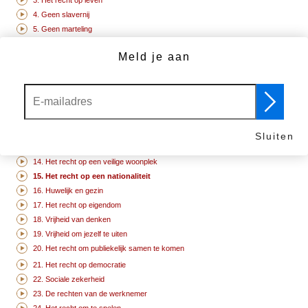
3. Het recht op leven
4. Geen slavernij
5. Geen marteling
6. Je hebt rechten, waar je ook gaat
Meld je aan
7. Voor de wet zijn we allen gelijk
8. Je mensenrechten zijn beschermd door de wet
9. Geen onrechtvaardige gevangenschap
10. Het recht op een proces
11. We zijn onschuldig tenzij schuldig bewezen
12. Het recht op privacy
Sluiten
13. Vrijheid om te gaan en staan waar je wilt
14. Het recht op een veilige woonplek
15. Het recht op een nationaliteit
16. Huwelijk en gezin
17. Het recht op eigendom
18. Vrijheid van denken
19. Vrijheid om jezelf te uiten
20. Het recht om publiekelijk samen te komen
21. Het recht op democratie
22. Sociale zekerheid
23. De rechten van de werknemer
24. Het recht om te spelen