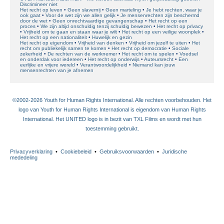
Discrimineer niet
Het recht op leven
Geen slavernij
Geen marteling
Je hebt rechten, waar je
ook gaat
Voor de wet zijn we allen gelijk
Je mensenrechten zijn beschermd
door de wet
Geen onrechtvaardige gevangenschap
Het recht op een
proces
We zijn altijd onschuldig tenzij schuldig bewezen
Het recht op privacy
Vrijheid om te gaan en staan waar je wilt
Het recht op een veilige woonplek
Het recht op een nationaliteit
Huwelijk en gezin
Het recht op eigendom
Vrijheid van denken
Vrijheid om jezelf te uiten
Het
recht om publiekelijk samen te komen
Het recht op democratie
Sociale
zekerheid
De rechten van de werknemer
Het recht om te spelen
Voedsel
en onderdak voor iedereen
Het recht op onderwijs
Auteursrecht
Een
eerlijke en vrijere wereld
Verantwoordelijkheid
Niemand kan jouw
mensenrechten van je afnemen
©2002-2026 Youth for Human Rights International. Alle rechten voorbehouden. Het
logo van Youth for Human Rights International is eigendom van Human Rights
International. Het UNITED logo is in bezit van TXL Films en wordt met hun
toestemming gebruikt.
Privacyverklaring
•
Cookiebeleid
•
Gebruiksvoorwaarden
•
Juridische
mededeling