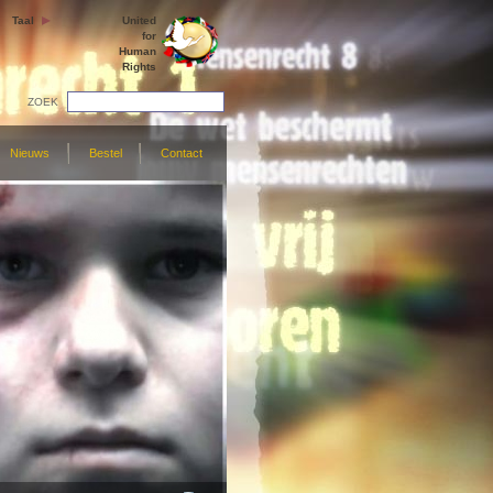
Taal
United
for
Human
Rights
ZOEK
Nieuws
Bestel
Contact