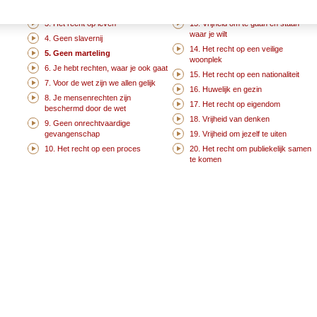
2. Discrimineer niet
12. Het recht op privacy
3. Het recht op leven
13. Vrijheid om te gaan en staan
waar je wilt
4. Geen slavernij
14. Het recht op een veilige
5. Geen marteling
woonplek
6. Je hebt rechten, waar je ook gaat
15. Het recht op een nationaliteit
7. Voor de wet zijn we allen gelijk
16. Huwelijk en gezin
8. Je mensenrechten zijn
17. Het recht op eigendom
beschermd door de wet
18. Vrijheid van denken
9. Geen onrechtvaardige
gevangenschap
19. Vrijheid om jezelf te uiten
10. Het recht op een proces
20. Het recht om publiekelijk samen
te komen