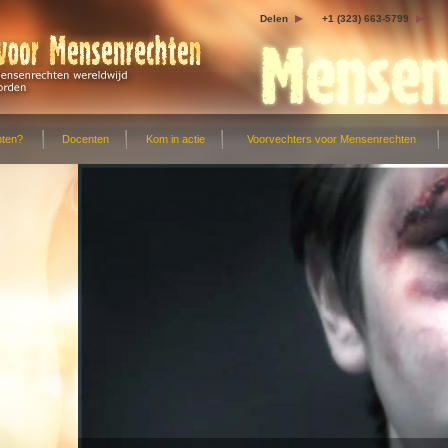
Delen
+1 (323) 663-5799
hten?
Docenten
Kom in actie
Voorvechters voor Mensenrechten