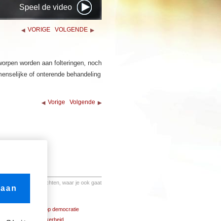
Speel de video
VORIGE
VOLGENDE
orpen worden aan folteringen, noch
enselijke of onterende behandeling
Vorige
Volgende
6. Je hebt rechten, waar je ook gaat
 aan
21. Het recht op democratie
22. Sociale zekerheid