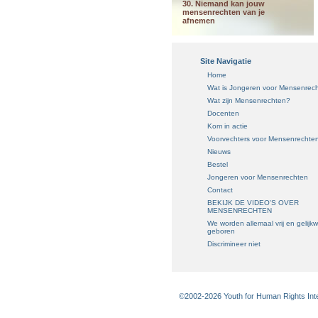
30. Niemand kan jouw
mensenrechten van je
afnemen
Site Navigatie
Home
Wat is Jongeren voor Mensenrec
Wat zijn Mensenrechten?
Docenten
Kom in actie
Voorvechters voor Mensenrechte
Nieuws
Bestel
Jongeren voor Mensenrechten
Contact
BEKIJK DE VIDEO'S OVER
MENSENRECHTEN
We worden allemaal vrij en gelijk
geboren
Discrimineer niet
©2002-2026 Youth for Human Rights Inter