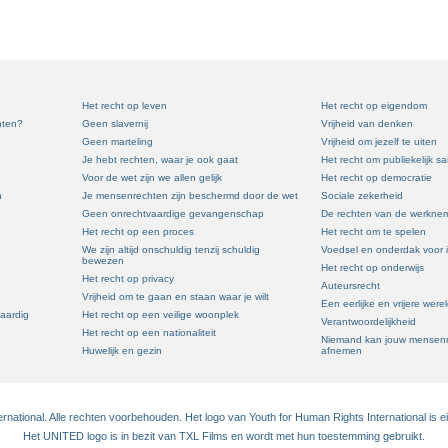
Het recht op leven
Het recht op eigendom
hten?
Geen slavernij
Vrijheid van denken
Geen marteling
Vrijheid om jezelf te uiten
Je hebt rechten, waar je ook gaat
Het recht om publiekelijk 
Voor de wet zijn we allen gelijk
Het recht op democratie
n
Je mensenrechten zijn beschermd door de wet
Sociale zekerheid
Geen onrechtvaardige gevangenschap
De rechten van de werkne
Het recht op een proces
Het recht om te spelen
We zijn altijd onschuldig tenzij schuldig
Voedsel en onderdak voor 
bewezen
Het recht op onderwijs
Het recht op privacy
Auteursrecht
Vrijheid om te gaan en staan waar je wilt
Een eerlijke en vrijere were
waardig
Het recht op een veilige woonplek
Verantwoordelijkheid
Het recht op een nationaliteit
Niemand kan jouw mensenr
Huwelijk en gezin
afnemen
national. Alle rechten voorbehouden. Het logo van Youth for Human Rights International is 
Het UNITED logo is in bezit van TXL Films en wordt met hun toestemming gebruikt.