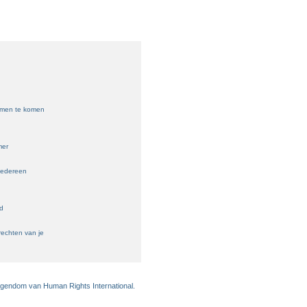
samen te komen
mer
iedereen
ld
echten van je
eigendom van Human Rights International.