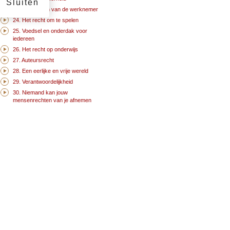
Sluiten
23. De rechten van de werknemer
24. Het recht om te spelen
25. Voedsel en onderdak voor
iedereen
26. Het recht op onderwijs
27. Auteursrecht
28. Een eerlijke en vrije wereld
29. Verantwoordelijkheid
30. Niemand kan jouw
mensenrechten van je afnemen