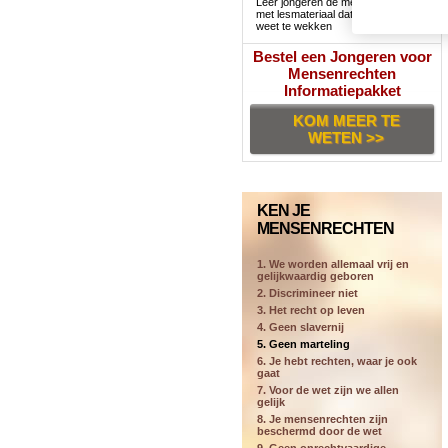
Leer jongeren de mensenrechten
met lesmateriaal dat hun interesse
weet te wekken
Bestel een Jongeren voor
Mensenrechten
Informatiepakket
KOM MEER TE
WETEN >>
KEN JE
MENSENRECHTEN
1. We worden allemaal vrij en
gelijkwaardig geboren
2. Discrimineer niet
3. Het recht op leven
4. Geen slavernij
5. Geen marteling
6. Je hebt rechten, waar je ook
gaat
7. Voor de wet zijn we allen
gelijk
8. Je mensenrechten zijn
beschermd door de wet