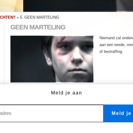
ECHTEN?
»
5. GEEN MARTELING
GEEN MARTELING
Niemand zal onderw
aan een wrede, onm
of bestraffing.
Mensenrecht nr. 5
Meld je aan
Geen Marteling
Meld je
MEER VIDEO'S
1. We worden allemaal vrij en
11. We zijn onschuldig tenzij
gelijkwaardig geboren
schuldig bewezen