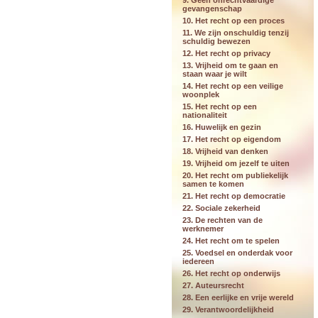
9. Geen onrechtvaardige
gevangenschap
10. Het recht op een proces
11. We zijn onschuldig tenzij
schuldig bewezen
12. Het recht op privacy
13. Vrijheid om te gaan en
staan waar je wilt
14. Het recht op een veilige
woonplek
15. Het recht op een
nationaliteit
16. Huwelijk en gezin
17. Het recht op eigendom
18. Vrijheid van denken
19. Vrijheid om jezelf te uiten
20. Het recht om publiekelijk
samen te komen
21. Het recht op democratie
22. Sociale zekerheid
23. De rechten van de
werknemer
24. Het recht om te spelen
25. Voedsel en onderdak voor
iedereen
26. Het recht op onderwijs
27. Auteursrecht
28. Een eerlijke en vrije wereld
29. Verantwoordelijkheid