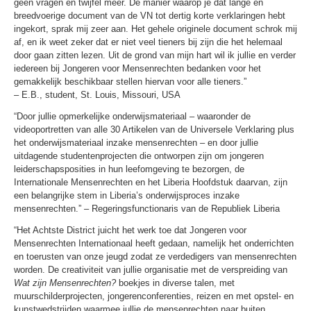
geen vragen en twijfel meer. De manier waarop je dat lange en
breedvoerige document van de VN tot dertig korte verklaringen hebt
ingekort, sprak mij zeer aan. Het gehele originele document schrok mij
af, en ik weet zeker dat er niet veel tieners bij zijn die het helemaal
door gaan zitten lezen. Uit de grond van mijn hart wil ik jullie en verder
iedereen bij Jongeren voor Mensenrechten bedanken voor het
gemakkelijk beschikbaar stellen hiervan voor alle tieners.”
– E.B., student, St. Louis, Missouri, USA
“Door jullie opmerkelijke onderwijsmateriaal – waaronder de
videoportretten van alle 30 Artikelen van de Universele Verklaring plus
het onderwijsmateriaal inzake mensenrechten – en door jullie
uitdagende studentenprojecten die ontworpen zijn om jongeren
leiderschapsposities in hun leefomgeving te bezorgen, de
Internationale Mensenrechten en het Liberia Hoofdstuk daarvan, zijn
een belangrijke stem in Liberia’s onderwijsproces inzake
mensenrechten.” – Regeringsfunctionaris van de Republiek Liberia
“Het Achtste District juicht het werk toe dat Jongeren voor
Mensenrechten Internationaal heeft gedaan, namelijk het onderrichten
en toerusten van onze jeugd zodat ze verdedigers van mensenrechten
worden. De creativiteit van jullie organisatie met de verspreiding van
Wat zijn Mensenrechten?
boekjes in diverse talen, met
muurschilderprojecten, jongerenconferenties, reizen en met opstel- en
kunstwedstrijden waarmee jullie de mensenrechten naar buiten