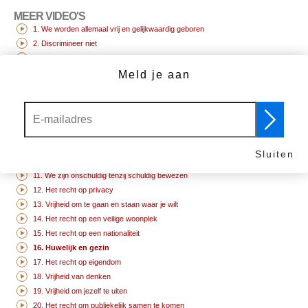
MEER VIDEO'S
1. We worden allemaal vrij en gelijkwaardig geboren
2. Discrimineer niet
3. Het recht op leven
4. Geen slavernij
Meld je aan
5. Geen marteling
6. Je hebt rechten, waar je ook gaat
7. Voor de wet zijn we allen gelijk
8. Je mensenrechten zijn beschermd door de wet
9. Geen onrechtvaardige gevangenschap
Sluiten
10. Het recht op een proces
11. We zijn onschuldig tenzij schuldig bewezen
12. Het recht op privacy
13. Vrijheid om te gaan en staan waar je wilt
14. Het recht op een veilige woonplek
15. Het recht op een nationaliteit
16. Huwelijk en gezin
17. Het recht op eigendom
18. Vrijheid van denken
19. Vrijheid om jezelf te uiten
20. Het recht om publiekelijk samen te komen