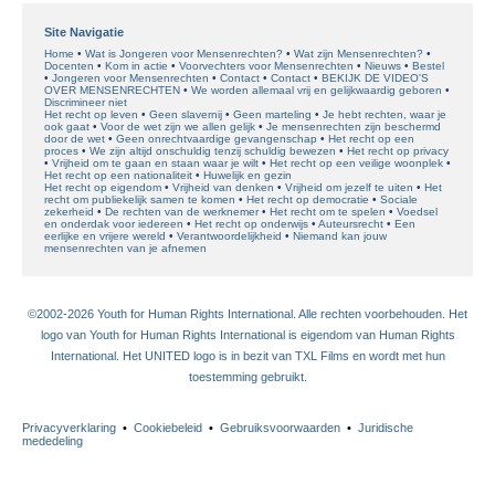
Site Navigatie
Home
Wat is Jongeren voor Mensenrechten?
Wat zijn Mensenrechten?
Docenten
Kom in actie
Voorvechters voor Mensenrechten
Nieuws
Bestel
Jongeren voor Mensenrechten
Contact
Contact
BEKIJK DE VIDEO'S
OVER MENSENRECHTEN
We worden allemaal vrij en gelijkwaardig geboren
Discrimineer niet
Het recht op leven
Geen slavernij
Geen marteling
Je hebt rechten, waar je
ook gaat
Voor de wet zijn we allen gelijk
Je mensenrechten zijn beschermd
door de wet
Geen onrechtvaardige gevangenschap
Het recht op een
proces
We zijn altijd onschuldig tenzij schuldig bewezen
Het recht op privacy
Vrijheid om te gaan en staan waar je wilt
Het recht op een veilige woonplek
Het recht op een nationaliteit
Huwelijk en gezin
Het recht op eigendom
Vrijheid van denken
Vrijheid om jezelf te uiten
Het
recht om publiekelijk samen te komen
Het recht op democratie
Sociale
zekerheid
De rechten van de werknemer
Het recht om te spelen
Voedsel
en onderdak voor iedereen
Het recht op onderwijs
Auteursrecht
Een
eerlijke en vrijere wereld
Verantwoordelijkheid
Niemand kan jouw
mensenrechten van je afnemen
©2002-2026 Youth for Human Rights International. Alle rechten voorbehouden. Het
logo van Youth for Human Rights International is eigendom van Human Rights
International. Het UNITED logo is in bezit van TXL Films en wordt met hun
toestemming gebruikt.
Privacyverklaring
•
Cookiebeleid
•
Gebruiksvoorwaarden
•
Juridische
mededeling