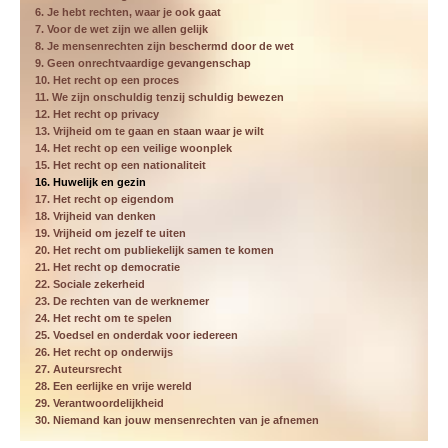
6. Je hebt rechten, waar je ook gaat
7. Voor de wet zijn we allen gelijk
8. Je mensenrechten zijn beschermd door de wet
9. Geen onrechtvaardige gevangenschap
10. Het recht op een proces
11. We zijn onschuldig tenzij schuldig bewezen
12. Het recht op privacy
13. Vrijheid om te gaan en staan waar je wilt
14. Het recht op een veilige woonplek
15. Het recht op een nationaliteit
16. Huwelijk en gezin
17. Het recht op eigendom
18. Vrijheid van denken
19. Vrijheid om jezelf te uiten
20. Het recht om publiekelijk samen te komen
21. Het recht op democratie
22. Sociale zekerheid
23. De rechten van de werknemer
24. Het recht om te spelen
25. Voedsel en onderdak voor iedereen
26. Het recht op onderwijs
27. Auteursrecht
28. Een eerlijke en vrije wereld
29. Verantwoordelijkheid
30. Niemand kan jouw mensenrechten van je afnemen