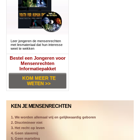
Leer jongeren de mensenrechten
met lesmateriaal dat hun interesse
weet te wekken
Bestel een Jongeren voor
Mensenrechten
Informatiepakket
KOM MEER TE
WETEN >>
KEN JE MENSENRECHTEN
1. We worden allemaal vrij en gelijkwaardig geboren
2. Discrimineer niet
3. Het recht op leven
4. Geen slavernij
5. Geen marteling