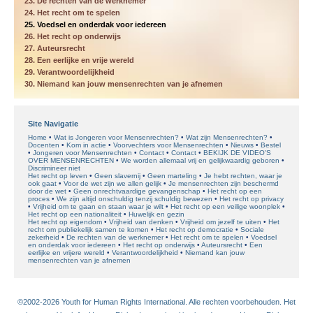
23. De rechten van de werknemer
24. Het recht om te spelen
25. Voedsel en onderdak voor iedereen
26. Het recht op onderwijs
27. Auteursrecht
28. Een eerlijke en vrije wereld
29. Verantwoordelijkheid
30. Niemand kan jouw mensenrechten van je afnemen
Site Navigatie
Home
Wat is Jongeren voor Mensenrechten?
Wat zijn Mensenrechten?
Docenten
Kom in actie
Voorvechters voor Mensenrechten
Nieuws
Bestel
Jongeren voor Mensenrechten
Contact
Contact
BEKIJK DE VIDEO'S
OVER MENSENRECHTEN
We worden allemaal vrij en gelijkwaardig geboren
Discrimineer niet
Het recht op leven
Geen slavernij
Geen marteling
Je hebt rechten, waar je
ook gaat
Voor de wet zijn we allen gelijk
Je mensenrechten zijn beschermd
door de wet
Geen onrechtvaardige gevangenschap
Het recht op een
proces
We zijn altijd onschuldig tenzij schuldig bewezen
Het recht op privacy
Vrijheid om te gaan en staan waar je wilt
Het recht op een veilige woonplek
Het recht op een nationaliteit
Huwelijk en gezin
Het recht op eigendom
Vrijheid van denken
Vrijheid om jezelf te uiten
Het
recht om publiekelijk samen te komen
Het recht op democratie
Sociale
zekerheid
De rechten van de werknemer
Het recht om te spelen
Voedsel
en onderdak voor iedereen
Het recht op onderwijs
Auteursrecht
Een
eerlijke en vrijere wereld
Verantwoordelijkheid
Niemand kan jouw
mensenrechten van je afnemen
©2002-2026 Youth for Human Rights International. Alle rechten voorbehouden. Het