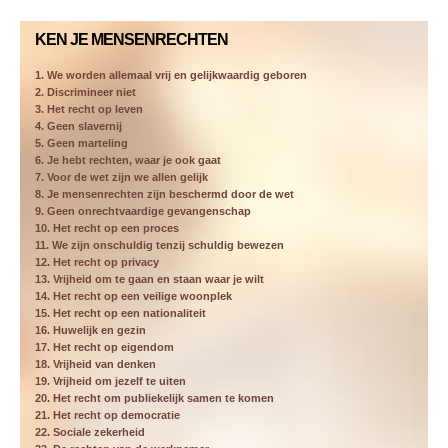
KEN JE MENSENRECHTEN
1. We worden allemaal vrij en gelijkwaardig geboren
2. Discrimineer niet
3. Het recht op leven
4. Geen slavernij
5. Geen marteling
6. Je hebt rechten, waar je ook gaat
7. Voor de wet zijn we allen gelijk
8. Je mensenrechten zijn beschermd door de wet
9. Geen onrechtvaardige gevangenschap
10. Het recht op een proces
11. We zijn onschuldig tenzij schuldig bewezen
12. Het recht op privacy
13. Vrijheid om te gaan en staan waar je wilt
14. Het recht op een veilige woonplek
15. Het recht op een nationaliteit
16. Huwelijk en gezin
17. Het recht op eigendom
18. Vrijheid van denken
19. Vrijheid om jezelf te uiten
20. Het recht om publiekelijk samen te komen
21. Het recht op democratie
22. Sociale zekerheid