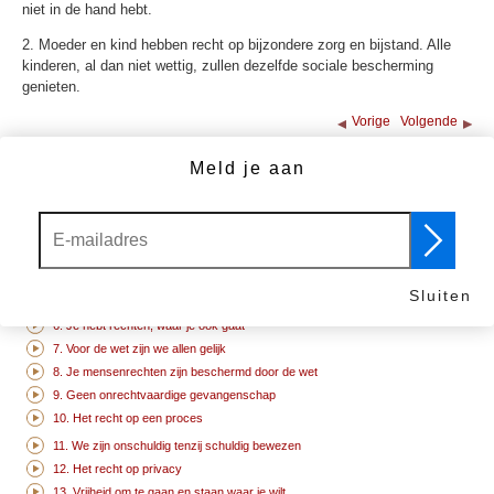
niet in de hand hebt.
2. Moeder en kind hebben recht op bijzondere zorg en bijstand. Alle
kinderen, al dan niet wettig, zullen dezelfde sociale bescherming
genieten.
Vorige
Volgende
26. Het recht op onderwijs
Meld je aan
MEER VIDEO'S
1. We worden allemaal vrij en gelijkwaardig geboren
2. Discrimineer niet
3. Het recht op leven
4. Geen slavernij
Sluiten
5. Geen marteling
6. Je hebt rechten, waar je ook gaat
7. Voor de wet zijn we allen gelijk
8. Je mensenrechten zijn beschermd door de wet
9. Geen onrechtvaardige gevangenschap
10. Het recht op een proces
11. We zijn onschuldig tenzij schuldig bewezen
12. Het recht op privacy
13. Vrijheid om te gaan en staan waar je wilt