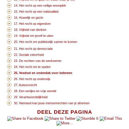
14. Het recht op een veilige woonplek
15. Het recht op een nationaliteit
16. Huwelijk en gezin
17. Het recht op eigendom
18. Vrijheid van denken
19. Vrijheid om jezelf te uiten
20. Het recht om publiekelijk samen te komen
21. Het recht op democratie
22. Sociale zekerheid
23. De rechten van de werknemer
24. Het recht om te spelen
25. Voedsel en onderdak voor iedereen
26. Het recht op onderwijs
27. Auteursrecht
28. Een eerlijke en vrije wereld
29. Verantwoordelijkheid
30. Niemand kan jouw mensenrechten van je afnemen
DEEL DEZE PAGINA