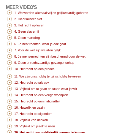
MEER VIDEO'S
1. We worden allemaal vrij en gelijkwaardig geboren
2. Discrimineer niet
3. Het recht op leven
4. Geen slavernij
5. Geen marteling
6. Je hebt rechten, waar je ook gaat
7. Voor de wet zijn we allen gelijk
8. Je mensenrechten zijn beschermd door de wet
9. Geen onrechtvaardige gevangenschap
10. Het recht op een proces
11. We zijn onschuldig tenzij schuldig bewezen
12. Het recht op privacy
13. Vrijheid om te gaan en staan waar je wilt
14. Het recht op een veilige woonplek
15. Het recht op een nationaliteit
16. Huwelijk en gezin
17. Het recht op eigendom
18. Vrijheid van denken
19. Vrijheid om jezelf te uiten
20. Het recht om publiekelijk samen te komen