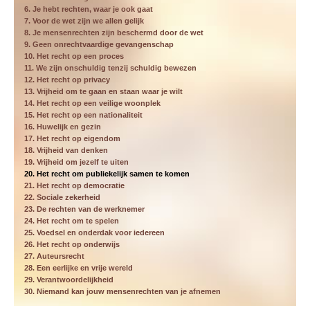
6. Je hebt rechten, waar je ook gaat
7. Voor de wet zijn we allen gelijk
8. Je mensenrechten zijn beschermd door de wet
9. Geen onrechtvaardige gevangenschap
10. Het recht op een proces
11. We zijn onschuldig tenzij schuldig bewezen
12. Het recht op privacy
13. Vrijheid om te gaan en staan waar je wilt
14. Het recht op een veilige woonplek
15. Het recht op een nationaliteit
16. Huwelijk en gezin
17. Het recht op eigendom
18. Vrijheid van denken
19. Vrijheid om jezelf te uiten
20. Het recht om publiekelijk samen te komen
21. Het recht op democratie
22. Sociale zekerheid
23. De rechten van de werknemer
24. Het recht om te spelen
25. Voedsel en onderdak voor iedereen
26. Het recht op onderwijs
27. Auteursrecht
28. Een eerlijke en vrije wereld
29. Verantwoordelijkheid
30. Niemand kan jouw mensenrechten van je afnemen