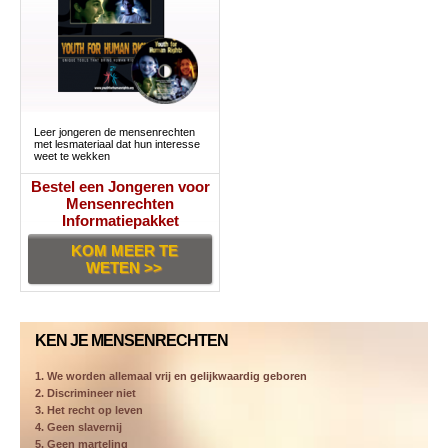
Leer jongeren de mensenrechten
met lesmateriaal dat hun interesse
weet te wekken
Bestel een Jongeren voor
Mensenrechten
Informatiepakket
KOM MEER TE
WETEN >>
KEN JE MENSENRECHTEN
1. We worden allemaal vrij en gelijkwaardig geboren
2. Discrimineer niet
3. Het recht op leven
4. Geen slavernij
5. Geen marteling