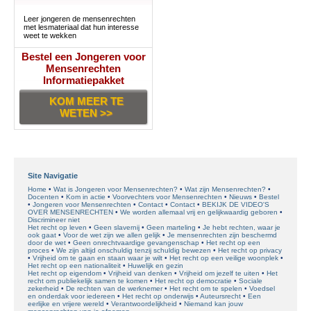
Leer jongeren de mensenrechten
met lesmateriaal dat hun interesse
weet te wekken
Bestel een Jongeren voor
Mensenrechten
Informatiepakket
KOM MEER TE
WETEN >>
Site Navigatie
Home
Wat is Jongeren voor Mensenrechten?
Wat zijn Mensenrechten?
Docenten
Kom in actie
Voorvechters voor Mensenrechten
Nieuws
Bestel
Jongeren voor Mensenrechten
Contact
Contact
BEKIJK DE VIDEO'S
OVER MENSENRECHTEN
We worden allemaal vrij en gelijkwaardig geboren
Discrimineer niet
Het recht op leven
Geen slavernij
Geen marteling
Je hebt rechten, waar je
ook gaat
Voor de wet zijn we allen gelijk
Je mensenrechten zijn beschermd
door de wet
Geen onrechtvaardige gevangenschap
Het recht op een
proces
We zijn altijd onschuldig tenzij schuldig bewezen
Het recht op privacy
Vrijheid om te gaan en staan waar je wilt
Het recht op een veilige woonplek
Het recht op een nationaliteit
Huwelijk en gezin
Het recht op eigendom
Vrijheid van denken
Vrijheid om jezelf te uiten
Het
recht om publiekelijk samen te komen
Het recht op democratie
Sociale
zekerheid
De rechten van de werknemer
Het recht om te spelen
Voedsel
en onderdak voor iedereen
Het recht op onderwijs
Auteursrecht
Een
eerlijke en vrijere wereld
Verantwoordelijkheid
Niemand kan jouw