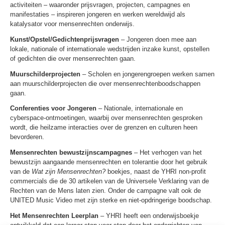
activiteiten – waaronder prijsvragen, projecten, campagnes en
manifestaties – inspireren jongeren en werken wereldwijd als
katalysator voor mensenrechten onderwijs.
Kunst/Opstel/Gedichtenprijsvragen
– Jongeren doen mee aan
lokale, nationale of internationale wedstrijden inzake kunst, opstellen
of gedichten die over mensenrechten gaan.
Muurschilderprojecten
– Scholen en jongerengroepen werken samen
aan muurschilderprojecten die over mensenrechtenboodschappen
gaan.
Conferenties voor Jongeren
– Nationale, internationale en
cyberspace-ontmoetingen, waarbij over mensenrechten gesproken
wordt, die heilzame interacties over de grenzen en culturen heen
bevorderen.
Mensenrechten bewustzijnscampagnes
– Het verhogen van het
bewustzijn aangaande mensenrechten en tolerantie door het gebruik
van de
Wat zijn Mensenrechten?
boekjes, naast de YHRI non-profit
commercials die de 30 artikelen van de Universele Verklaring van de
Rechten van de Mens laten zien. Onder de campagne valt ook de
UNITED Music Video met zijn sterke en niet-opdringerige boodschap.
Het Mensenrechten Leerplan
– YHRI heeft een onderwijsboekje