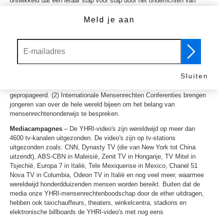
ontwikkeld dat een leraar stap voor stap door het onderrichten van
mensenrechten aan zijn studenten begeleidt. Deze materialen zijn ook
in openbare gelegenheden en naschoolse programma's gebruikt.
Meld je aan
Vertalingen
– Om de diversiteit van de internationale YHRI-
campagnes te bevorderen, is het YHRI-materiaal in 17 talen vertaald.
Internationale Campagnes
– (1) YHRI World Tours probeert
ontmoetingen met hoogwaardigheidsbekleders, leiders, leraren en
Sluiten
jongeren, te bewerkstelligen waarbij initiatieven in
mensenrechtenonderwijs op alle continenten te onderrichten, wordt
gepropageerd. (2) Internationale Mensenrechten Conferenties brengen
jongeren van over de hele wereld bijeen om het belang van
mensenrechtenonderwijs te bespreken.
Mediacampagnes
– De YHRI-video's zijn wereldwijd op meer dan
4600 tv-kanalen uitgezonden. De video's zijn op tv-stations
uitgezonden zoals: CNN, Dynasty TV (die van New York tot China
uitzendt), ABS-CBN in Maleisië, Zenit TV in Hongarije, TV Mitel in
Tsjechië, Europa 7 in Italië, Tele Mexiquense in Mexico, Chanel 51
Nova TV in Columbia, Odeon TV in Italië en nog veel meer, waarmee
wereldwijd honderdduizenden mensen worden bereikt. Buiten dat de
media onze YHRI-mensenrechtenboodschap door de ether uitdragen,
hebben ook taxichauffeurs, theaters, winkelcentra, stadions en
elektronische billboards de YHRI-video's met nog eens