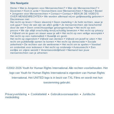
Site Navigatie
Home
Wat is Jongeren voor Mensenrechten?
Wat zijn Mensenrechten?
Docenten
Kom in actie
Voorvechters voor Mensenrechten
Nieuws
Bestel
Jongeren voor Mensenrechten
Contact
Contact
BEKIJK DE VIDEO'S
OVER MENSENRECHTEN
We worden allemaal vrij en gelijkwaardig geboren
Discrimineer niet
Het recht op leven
Geen slavernij
Geen marteling
Je hebt rechten, waar je
ook gaat
Voor de wet zijn we allen gelijk
Je mensenrechten zijn beschermd
door de wet
Geen onrechtvaardige gevangenschap
Het recht op een
proces
We zijn altijd onschuldig tenzij schuldig bewezen
Het recht op privacy
Vrijheid om te gaan en staan waar je wilt
Het recht op een veilige woonplek
Het recht op een nationaliteit
Huwelijk en gezin
Het recht op eigendom
Vrijheid van denken
Vrijheid om jezelf te uiten
Het
recht om publiekelijk samen te komen
Het recht op democratie
Sociale
zekerheid
De rechten van de werknemer
Het recht om te spelen
Voedsel
en onderdak voor iedereen
Het recht op onderwijs
Auteursrecht
Een
eerlijke en vrijere wereld
Verantwoordelijkheid
Niemand kan jouw
mensenrechten van je afnemen
©2002-2026 Youth for Human Rights International. Alle rechten voorbehouden. Het
logo van Youth for Human Rights International is eigendom van Human Rights
International. Het UNITED logo is in bezit van TXL Films en wordt met hun
toestemming gebruikt.
Privacyverklaring
•
Cookiebeleid
•
Gebruiksvoorwaarden
•
Juridische
mededeling