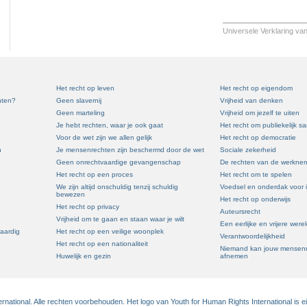
Universele Verklaring va
Het recht op leven
Het recht op eigendom
hten?
Geen slavernij
Vrijheid van denken
Geen marteling
Vrijheid om jezelf te uiten
Je hebt rechten, waar je ook gaat
Het recht om publiekelijk 
Voor de wet zijn we allen gelijk
Het recht op democratie
n
Je mensenrechten zijn beschermd door de wet
Sociale zekerheid
Geen onrechtvaardige gevangenschap
De rechten van de werkne
Het recht op een proces
Het recht om te spelen
We zijn altijd onschuldig tenzij schuldig
Voedsel en onderdak voor 
bewezen
Het recht op onderwijs
Het recht op privacy
Auteursrecht
Vrijheid om te gaan en staan waar je wilt
Een eerlijke en vrijere were
waardig
Het recht op een veilige woonplek
Verantwoordelijkheid
Het recht op een nationaliteit
Niemand kan jouw mensenr
Huwelijk en gezin
afnemen
national. Alle rechten voorbehouden. Het logo van Youth for Human Rights International is 