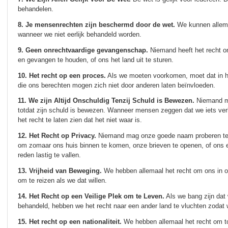
behandelen.
8. Je mensenrechten zijn beschermd door de wet.
We kunnen allema
wanneer we niet eerlijk behandeld worden.
9. Geen onrechtvaardige gevangenschap.
Niemand heeft het recht o
en gevangen te houden, of ons het land uit te sturen.
10. Het recht op een proces.
Als we moeten voorkomen, moet dat in 
die ons berechten mogen zich niet door anderen laten beïnvloeden.
11. We zijn Altijd Onschuldig Tenzij Schuld is Bewezen.
Niemand ma
totdat zijn schuld is bewezen. Wanneer mensen zeggen dat we iets v
het recht te laten zien dat het niet waar is.
12. Het Recht op Privacy.
Niemand mag onze goede naam proberen te 
om zomaar ons huis binnen te komen, onze brieven te openen, of ons 
reden lastig te vallen.
13. Vrijheid van Beweging.
We hebben allemaal het recht om ons in o
om te reizen als we dat willen.
14. Het Recht op een Veilige Plek om te Leven.
Als we bang zijn dat 
behandeld, hebben we het recht naar een ander land te vluchten zodat we
15. Het recht op een nationaliteit.
We hebben allemaal het recht om to