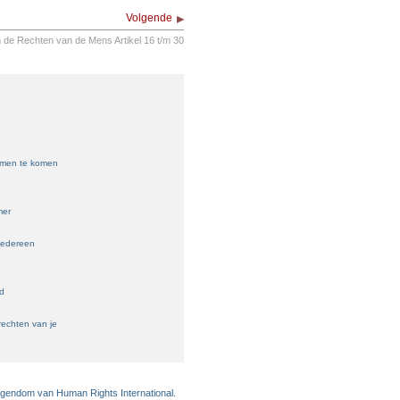
Volgende
n de Rechten van de Mens Artikel 16 t/m 30
samen te komen
mer
iedereen
ld
echten van je
eigendom van Human Rights International.