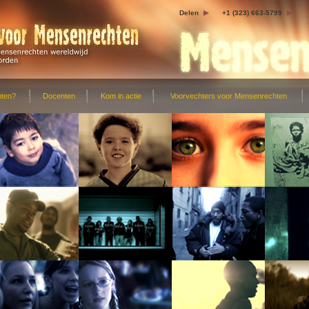
Delen
+1 (323) 663-5799
hten?
Docenten
Kom in actie
Voorvechters voor Mensenrechten