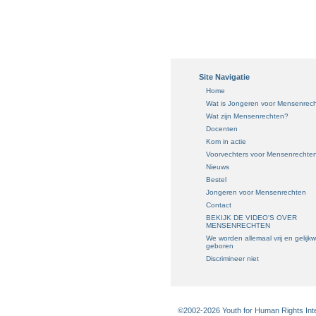
Site Navigatie
Home
Wat is Jongeren voor Mensenrec
Wat zijn Mensenrechten?
Docenten
Kom in actie
Voorvechters voor Mensenrechte
Nieuws
Bestel
Jongeren voor Mensenrechten
Contact
BEKIJK DE VIDEO'S OVER
MENSENRECHTEN
We worden allemaal vrij en gelijk
geboren
Discrimineer niet
©2002-2026 Youth for Human Rights Inter