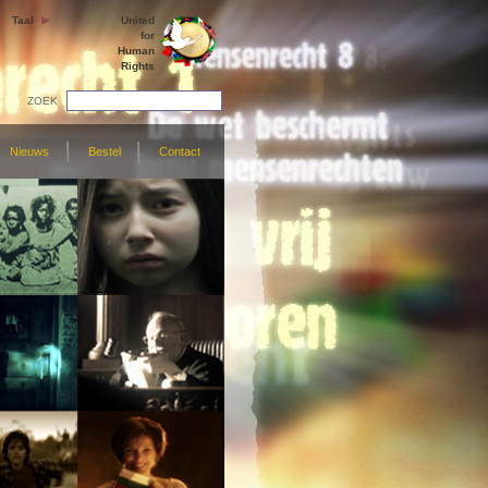
Taal
United
for
Human
Rights
ZOEK
Nieuws
Bestel
Contact