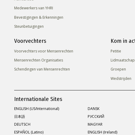
Medewerkers van YHRI
Bevestigingen & Erkenningen
Steunbetuigingen
Voorvechters
Kom in ac
Voorvechters voor Mensenrechten
Petitie
Mensenrechten Organisaties
Lidmaatschap
Schendingen van Mensenrechten
Groepen
Wedstrijden
Internationale Sites
ENGLISH (US/International)
DANSK
日本語
РУССКИЙ
DEUTSCH
MAGYAR
ESPAÑOL (Latino)
ENGLISH (Ireland)