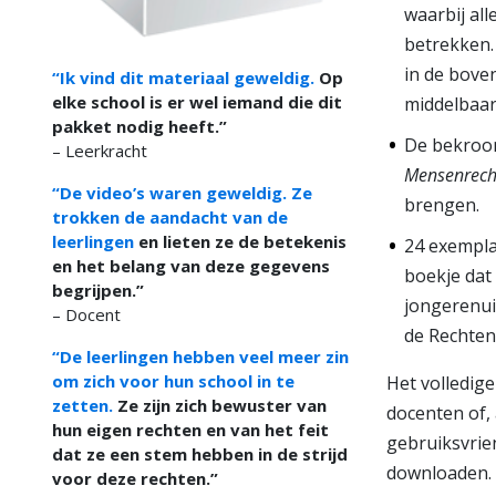
waarbij all
betrekken. 
in de bove
“Ik vind dit materiaal geweldig.
Op
elke school is er wel iemand die dit
middelbaar
pakket nodig heeft.”
De bekroo
– Leerkracht
Mensenrech
“De video’s waren geweldig. Ze
brengen.
trokken de aandacht van de
leerlingen
en lieten ze de betekenis
24 exempl
en het belang van deze gegevens
boekje dat 
begrijpen.”
jongerenui
– Docent
de Rechten
“De leerlingen hebben veel meer zin
om zich voor hun school in te
Het volledige
zetten.
Ze zijn zich bewuster van
docenten of, a
hun eigen rechten en van het feit
gebruiksvrie
dat ze een stem hebben in de strijd
downloaden. 
voor deze rechten.”