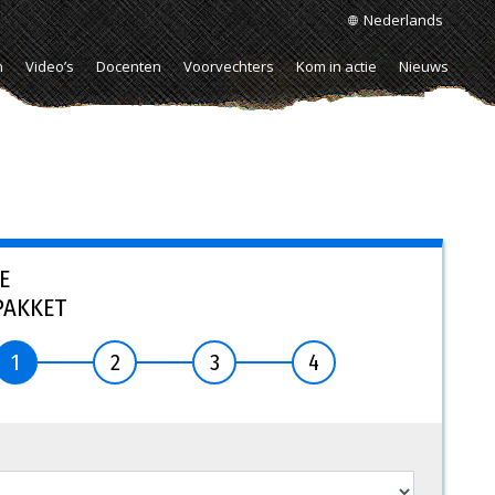
Nederlands
n
Video’s
Docenten
Voorvechters
Kom in actie
Nieuws
E
PAKKET
1
2
3
4