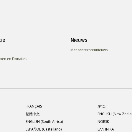
tie
Nieuws
Mensenrechten­nieuws
pen en Donaties
FRANÇAIS
עברית
繁體中文
ENGLISH (New Zeala
ENGLISH (South Africa)
NORSK
ESPAÑOL (Castellano)
ΕΛΛΗΝΙΚA