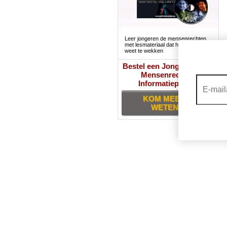
Leer jongeren de mensenrechten
met lesmateriaal dat hun interesse
weet te wekken
Bestel een Jongeren voor
Mensenrechten
Informatiepakket
KOM MEER TE
WETEN >>