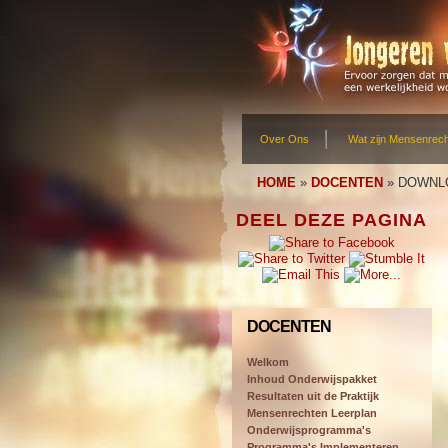
Over Ons
Wat zijn Mensenrec
HOME
»
DOCENTEN
»
DOWNL
DEEL DEZE PAGINA
DOCENTEN
Welkom
Inhoud Onderwijspakket
Resultaten uit de Praktijk
Mensenrechten Leerplan
Onderwijsprogramma's
Programma's Implementeren