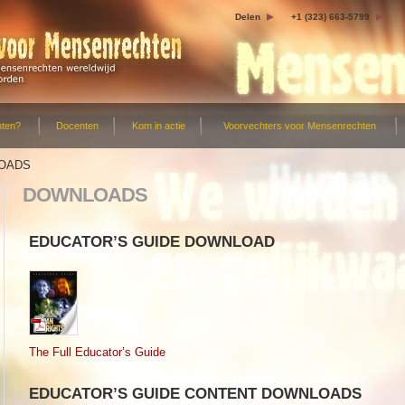
Delen
+1 (323) 663-5799
hten?
Docenten
Kom in actie
Voorvechters voor Mensenrechten
OADS
DOWNLOADS
EDUCATOR’S GUIDE DOWNLOAD
The Full Educator’s Guide
EDUCATOR’S GUIDE CONTENT DOWNLOADS