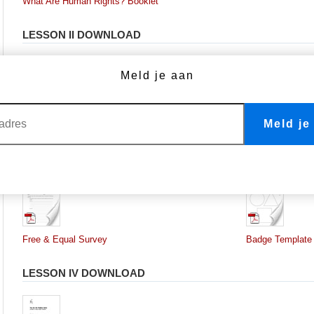
What Are Human Rights? Booklet
LESSON II DOWNLOAD
Meld je aan
Mrs. Roosevelt Said This About Human Rights
Meld je
LESSON III DOWNLOAD
Free & Equal Survey
Badge Template
LESSON IV DOWNLOAD