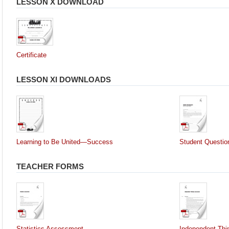
LESSON X DOWNLOAD
Certificate
LESSON XI DOWNLOADS
Learning to Be United—Success
Student Questio
TEACHER FORMS
Statistics Assessment
Independent Thi