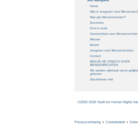
Site Navigatie
Home
Wat is Jongeren voor Mensenrec
Wat zijn Mensenrechten?
Docenten
Kom in actie
Voorvechters voor Mensenrechte
Nieuws
Bestel
Jongeren voor Mensenrechten
Contact
BEKIJK DE VIDEO'S OVER
MENSENRECHTEN
We worden allemaal vrij en gelijk
geboren
Discrimineer niet
©2002-2026 Youth for Human Rights Inter
Privacyverklaring
•
Cookiebeleid
•
Gebr