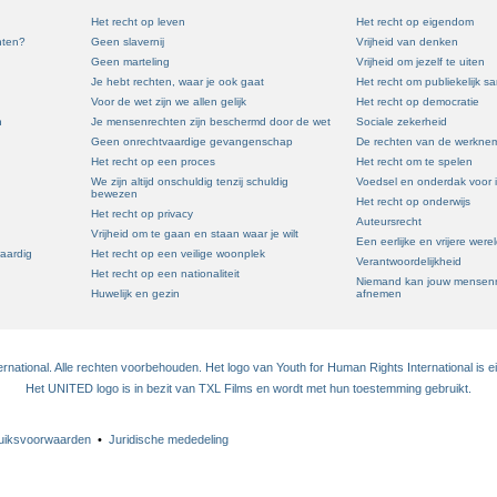
Het recht op leven
Het recht op eigendom
hten?
Geen slavernij
Vrijheid van denken
Geen marteling
Vrijheid om jezelf te uiten
Je hebt rechten, waar je ook gaat
Het recht om publiekelijk 
Voor de wet zijn we allen gelijk
Het recht op democratie
n
Je mensenrechten zijn beschermd door de wet
Sociale zekerheid
Geen onrechtvaardige gevangenschap
De rechten van de werkne
Het recht op een proces
Het recht om te spelen
We zijn altijd onschuldig tenzij schuldig
Voedsel en onderdak voor 
bewezen
Het recht op onderwijs
Het recht op privacy
Auteursrecht
Vrijheid om te gaan en staan waar je wilt
Een eerlijke en vrijere were
waardig
Het recht op een veilige woonplek
Verantwoordelijkheid
Het recht op een nationaliteit
Niemand kan jouw mensenr
Huwelijk en gezin
afnemen
national. Alle rechten voorbehouden. Het logo van Youth for Human Rights International is 
Het UNITED logo is in bezit van TXL Films en wordt met hun toestemming gebruikt.
uiksvoorwaarden
•
Juridische mededeling