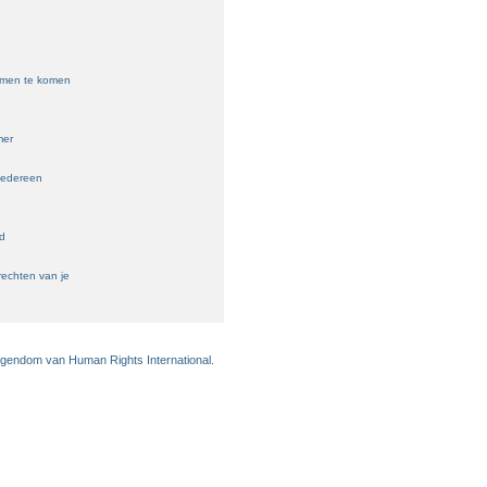
samen te komen
mer
iedereen
ld
echten van je
eigendom van Human Rights International.