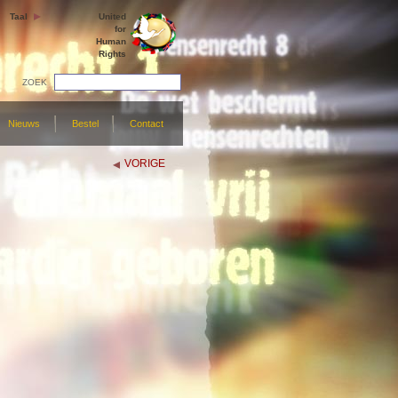
Taal
United
for
Human
Rights
ZOEK
Nieuws
Bestel
Contact
VORIGE