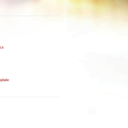
ics
plate